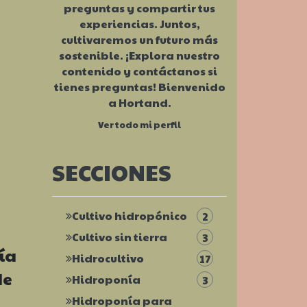
preguntas y compartir tus
experiencias. Juntos,
cultivaremos un futuro más
sostenible. ¡Explora nuestro
contenido y contáctanos si
tienes preguntas! Bienvenido
a Hortand.
Ver todo mi perfil
SECCIONES
Cultivo hidropónico
2
Cultivo sin tierra
3
ía
Hidrocultivo
17
de
Hidroponía
3
Hidroponía para