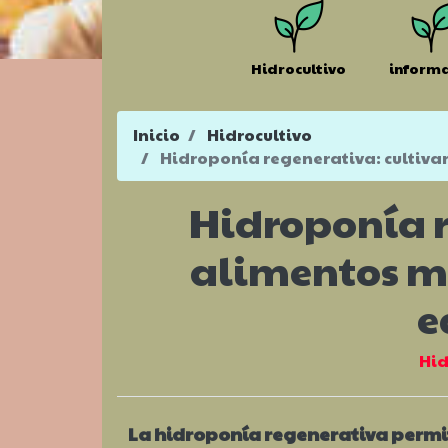
Hidrocultivo
inform
Inicio
Hidrocultivo
Hidroponía regenerativa: cultivar
Hidroponía r
alimentos mi
e
Hid
La hidroponía regenerativa permit