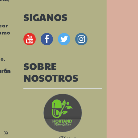
SIGANOS
ear
como
o.
SOBRE
arán
NOSOTROS