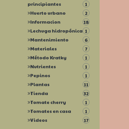
principiantes
1
Huerto urbano
2
Informacion
18
Lechuga hidropónica
1
Mantenimiento
6
Materiales
7
Método Kratky
1
Nutrientes
1
Pepinos
1
Plantas
11
Tienda
32
Tomate cherry
1
Tomates en casa
1
Videos
17