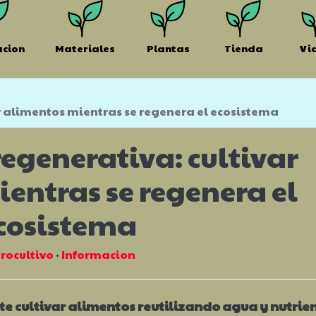
acion
Materiales
Plantas
Tienda
Vi
 alimentos mientras se regenera el ecosistema
egenerativa: cultivar
entras se regenera el
cosistema
rocultivo
·
Informacion
e cultivar alimentos reutilizando agua y nutrien