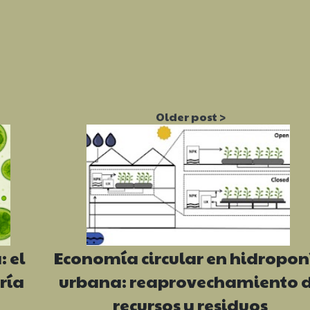
 el
Economía circular en hidropon
ría
urbana: reaprovechamiento 
recursos y residuos