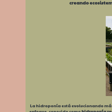
creando ecosistem
La hidroponía está evolucionando más 
enfoque, conocido como
hidroponía re