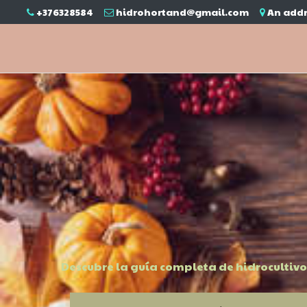
+376328584
hidrohortand@gmail.com
An addr
Descubre la guía completa de hidrocultivo