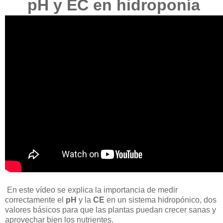
pH y EC en hidroponía
En este vídeo se explica la importancia de medir
correctamente el
pH
y la
CE
en un sistema hidropónico, dos
valores básicos para que las plantas puedan crecer sanas y
aprovechar bien los nutrientes.