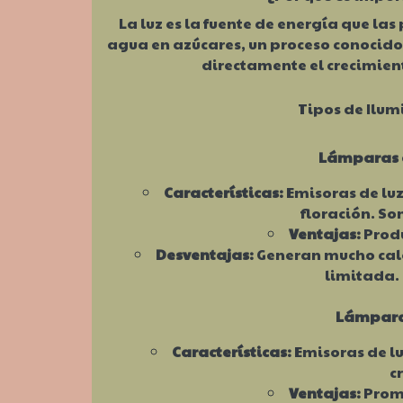
La luz es la fuente de energía que las
agua en azúcares, un proceso conocido 
directamente el crecimient
Tipos de Ilum
Lámparas d
Características:
Emisoras de luz
floración. So
Ventajas:
Produ
Desventajas:
Generan mucho calor
limitada.
Lámpara
Características:
Emisoras de lu
c
Ventajas:
Promu