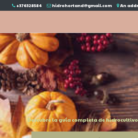
+376328584
hidrohortand@gmail.com
An addr
Descubre la guía completa de hidrocultivo