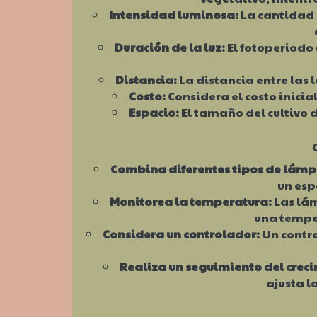
Intensidad luminosa:
La cantidad 
Duración de la luz:
El fotoperiodo 
Distancia:
La distancia entre las 
Costo:
Considera el costo inicia
Espacio:
El tamaño del cultivo 
Combina diferentes tipos de lámp
un esp
Monitorea la temperatura:
Las lám
una temper
Considera un controlador:
Un contro
Realiza un seguimiento del crec
ajusta l