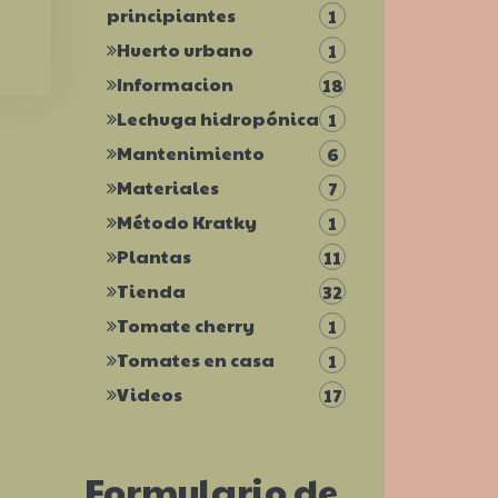
principiantes
1
Huerto urbano
1
Informacion
18
Lechuga hidropónica
1
Mantenimiento
6
Materiales
7
Método Kratky
1
Plantas
11
Tienda
32
Tomate cherry
1
Tomates en casa
1
Videos
17
Formulario de