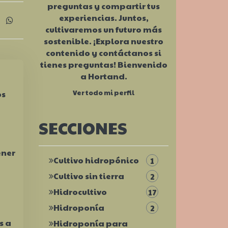
preguntas y compartir tus
experiencias. Juntos,
cultivaremos un futuro más
sostenible. ¡Explora nuestro
contenido y contáctanos si
tienes preguntas! Bienvenido
a Hortand.
os
Ver todo mi perfil
SECCIONES
ener
Cultivo hidropónico
1
Cultivo sin tierra
2
Hidrocultivo
17
Hidroponía
2
s a
Hidroponía para