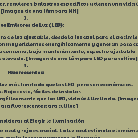
, requieren balastros específicos y tienen una vida ú
. [Imagen de una lámpara MH]
os Emisores de Luz (LED):
ro de luz ajustable, desde la luz azul para el crecimi
 Son muy eficientes energéticamente y generan poco ca
jo consumo, bajo mantenimiento, espectro ajustable.
s elevado. [Imagen de una lámpara LED para cultivo]
Fluorescentes:
luz más limitado que las LED, pero son económicas.
s:
Bajo costo, fáciles de instalar.
rgéticamente que las LED, vida útil limitada. [Image
ra fluorescente para cultivo]
nsiderar al Elegir la Iluminación
 azul y roja es crucial. La luz azul estimula el crecim
s que la luz roja promueve la floración.