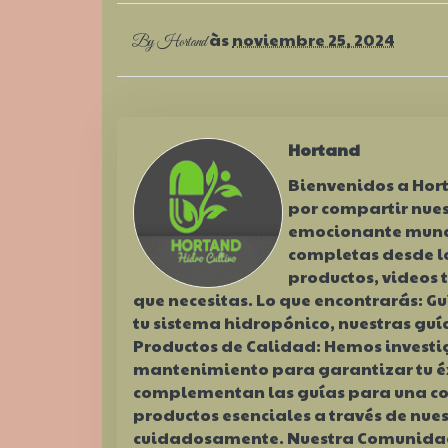
às
noviembre 25, 2024
By
Hortand
Hortand
Bienvenidos a Hor
por compartir nues
emocionante mundo
completas desde l
productos, videos t
que necesitas. Lo que encontrarás: G
tu sistema hidropónico, nuestras gu
Productos de Calidad: Hemos invest
mantenimiento para garantizar tu éxi
complementan las guías para una co
productos esenciales a través de nues
cuidadosamente. Nuestra Comunidad: