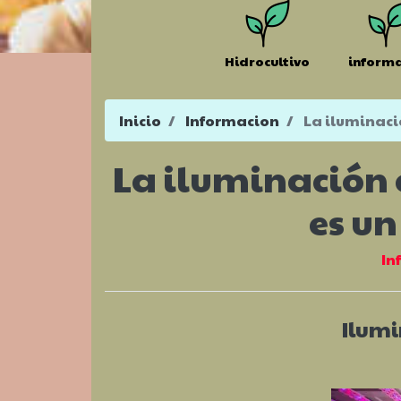
Hidrocultivo
inform
Inicio
Informacion
La iluminació
La iluminación 
es un
In
Ilumi