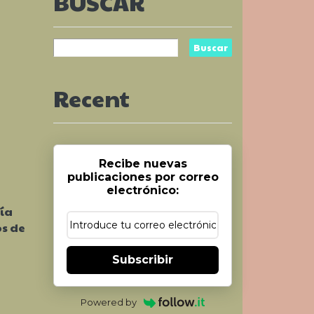
BUSCAR
Recent
Recibe nuevas
publicaciones por correo
electrónico:
gía
os de
Subscribir
Powered by