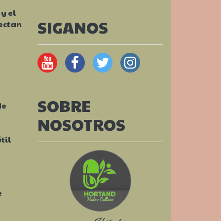
y el
SIGANOS
fectan
SOBRE
de
NOSOTROS
til
e