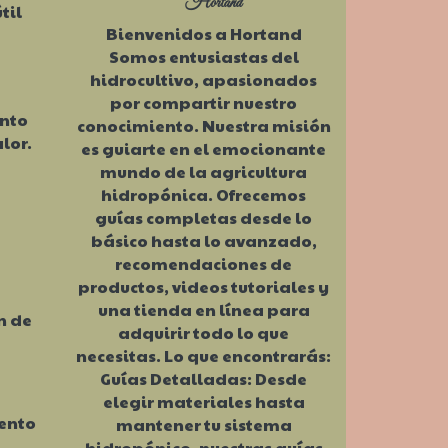
Hortand
til
Bienvenidos a Hortand
Somos entusiastas del
hidrocultivo, apasionados
por compartir nuestro
ento
conocimiento. Nuestra misión
lor.
es guiarte en el emocionante
mundo de la agricultura
hidropónica. Ofrecemos
guías completas desde lo
básico hasta lo avanzado,
recomendaciones de
productos, videos tutoriales y
una tienda en línea para
n de
adquirir todo lo que
necesitas. Lo que encontrarás:
Guías Detalladas: Desde
elegir materiales hasta
iento
mantener tu sistema
hidropónico, nuestras guías