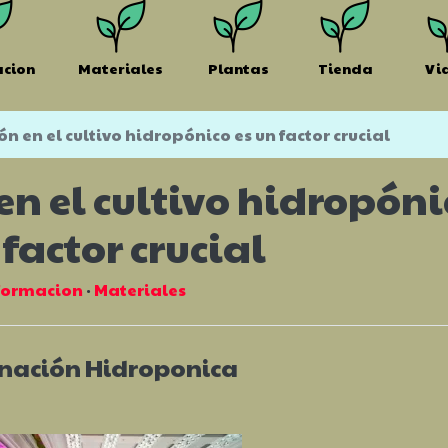
acion
Materiales
Plantas
Tienda
Vi
n en el cultivo hidropónico es un factor crucial
en el cultivo hidropóni
 factor crucial
formacion
·
Materiales
nación Hidroponica